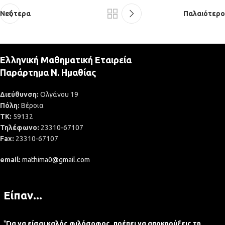
Νεότερα
Παλαιότερο
Ελληνική Μαθηματική Εταιρεία
Παράρτημα Ν. Ημαθίας
Διεύθυνση:
Ολγάνου 19
Πόλη:
Βέροια
ΤΚ:
59132
Τηλέφωνο:
23310-67107
Fax:
23310-67107
email:
mathima0@gmail.com
Είπαν...
"
Για να είσαι καλός φιλόσοφος, πρέπει να αποκηρύξεις τη