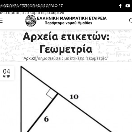
Μετάβαση στην πλοήγηση
ΔΙΟΙΚΟΎΣΑ ΕΠΙΤΡΟΠΉ
ΦΩΤΟΓΡΑΦΊΕΣ
Μετάβαση στο κύριο περιεχόμενο
Αρχεία ετικετών:
Γεωμετρία
Αρχική
Δημοσιεύσεις με ετικέτα “Γεωμετρία”
04
ΑΠΡ