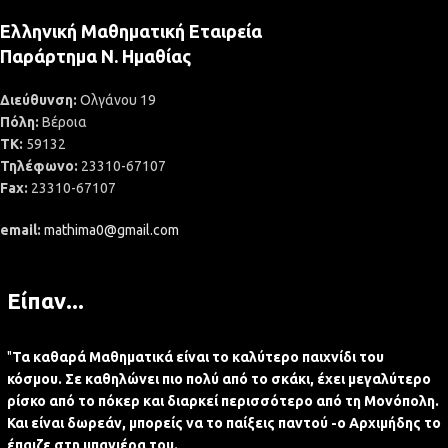
Ελληνική Μαθηματική Εταιρεία
Παράρτημα Ν. Ημαθίας
Διεύθυνση:
Ολγάνου 19
Πόλη:
Βέροια
ΤΚ:
59132
Τηλέφωνο:
23310-67107
Fax:
23310-67107
email:
mathima0@gmail.com
Είπαν...
"
Τα καθαρά Μαθηματικά είναι το καλύτερο παιχνίδι του
κόσμου. Σε καθηλώνει πιο πολύ από το σκάκι, έχει μεγαλύτερο
ρίσκο από το πόκερ και διαρκεί περισσότερο από τη Μονόπολη.
Και είναι δωρεάν, μπορείς να το παίξεις παντού -ο Αρχιμήδης το
έπαιζε στη μπανιέρα του.