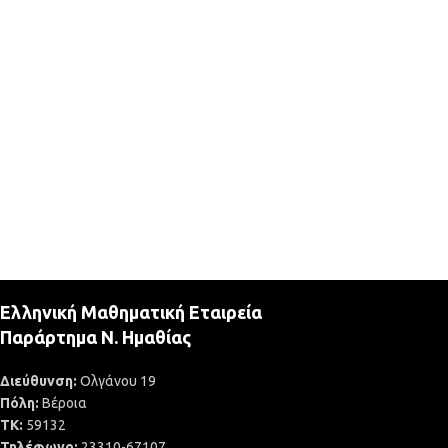
Ελληνική Μαθηματική Εταιρεία
Παράρτημα Ν. Ημαθίας
Διεύθυνση:
Ολγάνου 19
Πόλη:
Βέροια
ΤΚ:
59132
Τηλέφωνο:
23310-67107