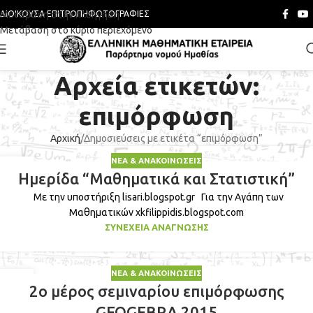
Μετάβαση στην πλοήγηση
ΔΙΟΙΚΟΎΣΑ ΕΠΙΤΡΟΠΉ
ΦΩΤΟΓΡΑΦΊΕΣ
Μετάβαση στο κύριο περιεχόμενο
Αρχεία ετικετών:
επιμόρφωση
Αρχική
Δημοσιεύσεις με ετικέτα “επιμόρφωση”
ΝΈΑ & ΑΝΑΚΟΙΝΏΣΕΙΣ
02
Ημερίδα “Μαθηματικά και Στατιστική”
ΦΕΒ
Με την υποστήριξη lisari.blogspot.gr Για την Αγάπη των
Μαθηματικών xkfilippidis.blogspot.com
ΣΥΝΈΧΕΙΑ ΑΝΆΓΝΩΣΗΣ
ΝΈΑ & ΑΝΑΚΟΙΝΏΣΕΙΣ
14
2ο μέρος σεμιναρίου επιμόρφωσης
ΜΑΡ
GEOGEBRA 2015