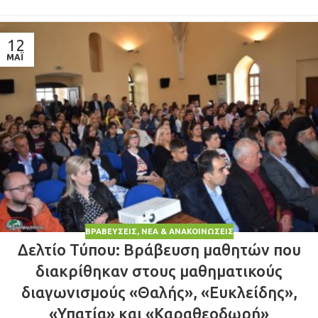
12
ΜΆΙ
ΒΡΑΒΕΎΣΕΙΣ
,
ΝΈΑ & ΑΝΑΚΟΙΝΏΣΕΙΣ
Δελτίο Τύπου: Βράβευση μαθητών που
διακρίθηκαν στους μαθηματικούς
διαγωνισμούς «Θαλής», «Ευκλείδης»,
«Υπατία» και «Καραθεοδωρή»