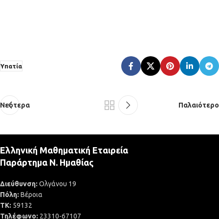
Υπατία
Νεότερα
Παλαιότερο
Ελληνική Μαθηματική Εταιρεία
Παράρτημα Ν. Ημαθίας
Διεύθυνση:
Ολγάνου 19
Πόλη:
Βέροια
ΤΚ:
59132
Τηλέφωνο:
23310-67107