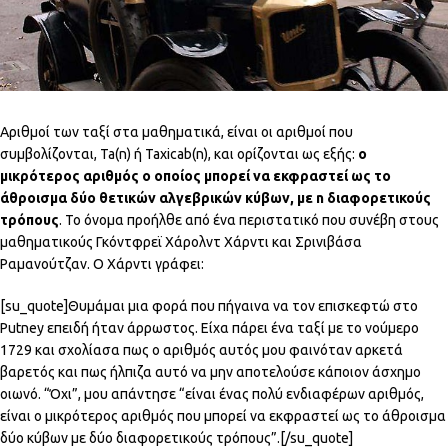
Αριθμοί των ταξί στα μαθηματικά, είναι οι αριθμοί που
συμβολίζονται, Ta(n) ή Taxicab(n), και ορίζονται ως εξής:
ο
μικρότερος αριθμός ο οποίος μπορεί να εκφραστεί ως το
άθροισμα δύο θετικών αλγεβρικών κύβων, με n διαφορετικούς
τρόπους
. Το όνομα προήλθε από ένα περιστατικό που συνέβη στους
μαθηματικούς Γκόντφρεϊ Χάρολντ Χάρντι και Σρινιβάσα
Ραμανούτζαν. Ο Χάρντι γράφει:
[su_quote]Θυμάμαι μια φορά που πήγαινα να τον επισκεφτώ στο
Putney επειδή ήταν άρρωστος. Είχα πάρει ένα ταξί με το νούμερο
1729 και σχολίασα πως ο αριθμός αυτός μου φαινόταν αρκετά
βαρετός και πως ήλπιζα αυτό να μην αποτελούσε κάποιον άσχημο
οιωνό. “Όχι”, μου απάντησε “είναι ένας πολύ ενδιαφέρων αριθμός,
είναι ο μικρότερος αριθμός που μπορεί να εκφραστεί ως το άθροισμα
δύο κύβων με δύο διαφορετικούς τρόπους”.[/su_quote]