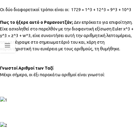
Οι δύο διαφορετικοί τρόποι είναι οι: 1729 = 1^3 + 12^3 = 9^3 + 10^3
Πως το ήξερε αυτό ο Ραμανουτζάν;
Δεν επρόκειτο για επιφοίτηση.
Είχε ασχοληθεί στο παρελθόν με την διοφαντική εξίσωση Euler x^3 +
y^3 = z^3 + w^3, είχε συναντήσει αυτή την αριθμητική λεπτομέρεια,
την κατέγραψε στο σημειωματάριό του και, χάρη στη
χαρακτηριστική του ευχέρεια με τους αριθμούς, τη θυμήθηκε.
Γνωστοί Αριθμοί των Ταξί
Μέχρι σήμερα, οι έξι παρακάτω αριθμοί είναι γνωστοί: