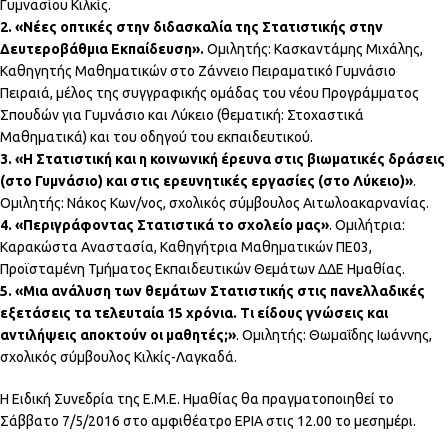
Γυμνασίου Κιλκίς.
2. «Νέες οπτικές στην διδασκαλία της Στατιστικής στην
Δευτεροβάθμια Εκπαίδευση».
Ομιλητής: Κασκαντάμης Μιχάλης,
Καθηγητής Μαθηματικών στο Ζάννειο Πειραματικό Γυμνάσιο
Πειραιά, μέλος της συγγραφικής ομάδας του νέου Προγράμματος
Σπουδών για Γυμνάσιο και Λύκειο (θεματική: Στοχαστικά
Μαθηματικά) και του οδηγού του εκπαιδευτικού.
3. «Η Στατιστική και η κοινωνική έρευνα στις βιωματικές δράσεις
(στο Γυμνάσιο) και στις ερευνητικές εργασίες (στο Λύκειο)»
.
Ομιλητής: Νάκος Κων/νος, σχολικός σύμβουλος Αιτωλοακαρνανίας.
4. «Περιγράφοντας Στατιστικά το σχολείο μας»
. Ομιλήτρια:
Καρακώστα Αναστασία, Καθηγήτρια Μαθηματικών ΠΕ03,
Προϊσταμένη Τμήματος Εκπαιδευτικών Θεμάτων ΔΔΕ Ημαθίας.
5. «Μια ανάλυση των θεμάτων Στατιστικής στις πανελλαδικές
εξετάσεις τα τελευταία 15 χρόνια. Τι είδους γνώσεις και
αντιλήψεις αποκτούν οι μαθητές;»
. Ομιλητής: Θωμαΐδης Ιωάννης,
σχολικός σύμβουλος Κιλκίς-Λαγκαδά.
Η Ειδική Συνεδρία της Ε.Μ.Ε. Ημαθίας θα πραγματοποιηθεί το
Σάββατο 7/5/2016 στο αμφιθέατρο ΕΡΙΑ στις 12.00 το μεσημέρι.