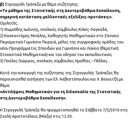
β)
Στρογγυλή Τράπεζα με θέμα συζήτησης:
«Το μάθημα της Στατιστικής στη Δευτεροβάθμια Εκπαίδευση,
σημερινή κατάσταση-μελλοντικές εξελίξεις-προτάσεις».
Ομιλητές:
1) Θωμαΐδης Ιωάννης, σχολικός σύμβουλος Κιλκίς-Λαγκαδά,
2) Κασκαντάμης Μιχάλης, Καθηγητής Μαθηματικών στο Ζάννειο
Πειραματικό Γυμνάσιο Πειραιά, μέλος της συγγραφικής ομάδας του
νέου Προγράμματος Σπουδών για Γυμνάσιο και Λύκειο (θεματική:
Στοχαστικά Μαθηματικά) και του οδηγού του εκπαιδευτικού,
3) Πούλος Γεώργιος, σχολικός σύμβουλος Ημαθίας – Πέλλας.
Κατά την εισαγωγή της συζήτησης της Στρογγυλής Τράπεζας θα
παρουσιασθεί εισήγηση των Ελ. Ασβεστόπουλου και Χ. Βογιατζή με
θέμα:
«Αντιλήψεις Μαθηματικών για τη διδασκαλία της Στατιστικής
στη Δευτεροβάθμια Εκπαίδευση».
Η Στρογγυλή Τράπεζα θα πραγματοποιηθεί το Σάββατο 7/5/2016 στη
Σχολή Αριστοτέλους (Μίεζα) στις 15.30.