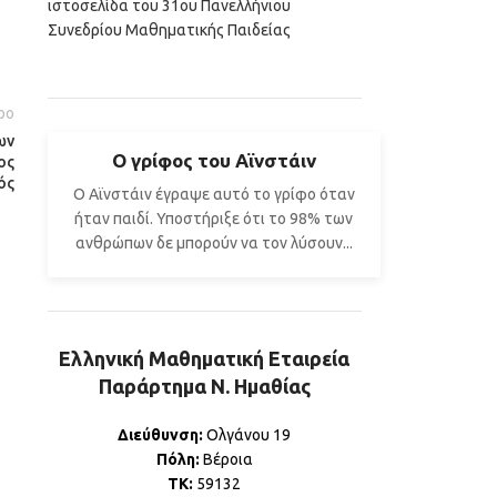
ρο
ων
Ο γρίφος του Αϊνστάιν
ος
ός
Ο Αϊνστάιν έγραψε αυτό το γρίφο όταν
ήταν παιδί. Υποστήριξε ότι το 98% των
ανθρώπων δε μπορούν να τον λύσουν...
Ελληνική Μαθηματική Εταιρεία
Παράρτημα Ν. Ημαθίας
Διεύθυνση:
Ολγάνου 19
Πόλη:
Βέροια
ΤΚ:
59132