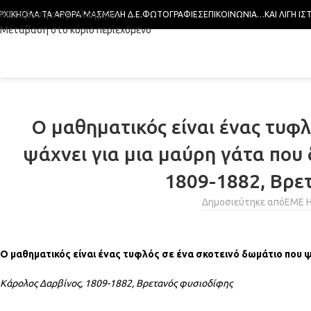
Μετάβαση στην πλοήγηση
ΡΧΙΚΉ
ΌΛΑ ΤΑ ΆΡΘΡΑ ΜΑΣ
ΜΈΛΗ Δ.Ε.
ΦΩΤΟΓΡΑΦΊΕΣ
ΕΠΙΚΟΙΝΩΝΊΑ
…ΚΑΙ ΛΊΓΗ ΙΣ
Μετάβαση στο κύριο περιεχόμενο
Ο μαθηματικός είναι ένας τυφλ
ψάχνει για μια μαύρη γάτα που δ
1809-1882, Βρε
Δημοσιεύτηκε από
ΕΜΕ 
Ο μαθηματικός είναι ένας τυφλός σε ένα σκοτεινό δωμάτιο που ψάχ
Κάρολος Δαρβίνος, 1809-1882, Βρετανός φυσιοδίφης