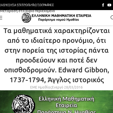
Μετάβαση στην πλοήγηση
ΔΙΟΙΚΟΎΣΑ ΕΠΙΤΡΟΠΉ
ΦΩΤΟΓΡΑΦΊΕΣ
Μετάβαση στο κύριο περιεχόμενο
Τα μαθηματικά χαρακτηρίζονται
από το ιδιαίτερο προνόμιο, ότι
στην πορεία της ιστορίας πάντα
προοδεύουν και ποτέ δεν
οπισθοδρομούν. Edward Gibbon,
1737-1794, Άγγλος ιστορικός
ΕΜΕ Ημαθίας
Ενεργό 28/03/2016