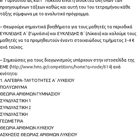
Β΄ Γυμνασίου ως και Γ΄ Λυκείου είναι η διδακτέα ύλη όλων των
προηγουμένων τάξεων καθώς και αυτή του 1ου τετραμήνου κάθε
τάξης σύμφωνα με το αναλυτικό πρόγραμμα.
– Θεωρούμε σημαντικά βοηθήματα για τους μαθητές τα περιοδικά
ΕΥΚΛΕΙΔΗΣ Α΄ (Γυμνάσιο) και ΕΥΚΛΕΙΔΗΣ Β΄ (Λύκειο) και καλούμε τους
μαθητές να τα προμηθευτούν έναντι στοιχειώδους τιμήματος 3-4 €
ανά τεύχος.
– Σημειώσεις για τους διαγωνισμούς υπάρχουν στην ιστοσελίδα της
ΕΜΕ (
http://www.hms.gr/competitions/home?q=node/614
) ανά
ενότητα:
1. ΑΛΓΕΒΡΑ-ΤΑΥΤΟΤΗΤΕΣ Α΄ ΛΥΚΕΙΟΥ
ΠΟΛΥΩΝΥΜΑ
ΘΕΩΡΙΑ ΑΡΙΘΜΩΝ ΓΥΜΝΑΣΙΟΥ
ΣΥΝΔΥΑΣΤΙΚΗ 1
ΣΥΝΔΥΑΣΤΙΚΗ 2
ΣΥΝΔΥΑΣΤΙΚΗ
ΓΕΩΜΕΤΡΙΑ
ΘΕΩΡΙΑ ΑΡΙΘΜΩΝ ΛΥΚΕΙΟΥ
ΑΣΚΗΣΕΙΣ ΘΕΩΡΙΑΣ ΑΡΙΘΜΩΝ ΛΥΚΕΙΟΥ