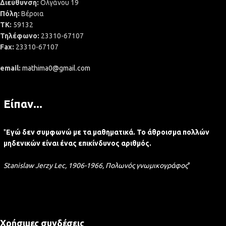
Διεύθυνση:
Ολγάνου 19
Πόλη:
Βέροια
ΤΚ:
59132
Τηλέφωνο:
23310-67107
Fax:
23310-67107
email:
mathima0@gmail.com
Είπαν...
"
Εγώ δεν συμφωνώ με τα μαθηματικά. Το άθροισμα πολλών
μηδενικών είναι ένας επικίνδυνος αριθμός.
Stanislaw Jerzy Lec, 1906-1966, Πολωνός γνωμικογράφος
"
Χρήσιμες συνδέσεις