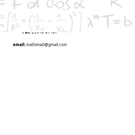
Διεύθυνση:
Ολγάνου 19
Πόλη:
Βέροια
ΤΚ:
59132
Τηλέφωνο:
23310-67107
Fax:
23310-67107
email:
mathima0@gmail.com