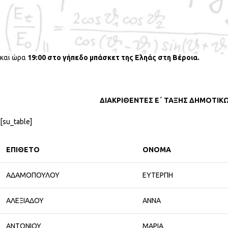
ενδιαφερόμενοι να επισκεφθούν τα γραφεία της ΕΜΕ Ημαθίας, την 
mathsummerschool.emeimathias.gr
καθώς και τη σελίδα
«ΕΜΕ Ημαθία
Οι μαθητές από την Ημαθία, που διακρίθηκαν στον 10ο διαγωνισμό «
διαγωνισμό «Παιχνίδι και Μαθηματικά», θα βραβευτούν σε εκδήλωση
και ώρα
19:00 στο γήπεδο μπάσκετ της Εληάς στη Βέροια.
ΔΙΑΚΡΙΘΕΝΤΕΣ Ε΄ ΤΑΞΗΣ ΔΗΜΟΤΙΚ
[su_table]
ΕΠΙΘΕΤΟ
ΟΝΟΜΑ
ΑΔΑΜΟΠΟΥΛΟΥ
ΕΥΤΕΡΠΗ
ΑΛΕΞΙΑΔΟΥ
ΑΝΝΑ
ΑΝΤΩΝΙΟΥ
ΜΑΡΙΑ