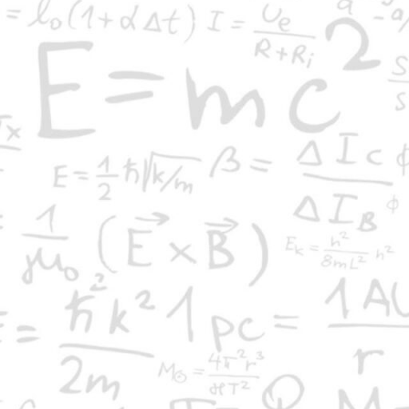
κά «Παιχνίδι και Μαθηματικά», που
υ εκδίδει η Ε.Μ.Ε. και διεξήχθη υπό την αιγίδα του
αράρτημα Ημαθίας της Ε.Μ.Ε. και τη Διεύθυνση
έροια, Νάουσα και Αλεξάνδρεια.
νισμό, τους επιτηρητές, την Επιτροπή Επιλογής
του 4ου Δημ. Σχολείου Βέροιας κα. Κουκουρίκου
σιο Δόδη και του 1ου Δημ. Σχολείου Αλεξάνδρειας κ.
Έ
ους. Με πρωτοβουλία του Παραρτήματος Πιερίας της
κ
0 μαθητές της Ημαθίας και 42 της Πιερίας, οι οποίοι
ι το όμορφο αυτό μαθηματικό ταξίδι που μόλις
ης (Μικρός Ευκλείδης για το δημοτικό σχολείο και
 μαθηματικούς διαγωνισμούς, τα οποία
Πανελλήνιο Μαθηματικό Καλοκαιρινό Σχολείο
που θα
της Νάουσας. Για περισσότερες πληροφορίες μπορούν οι