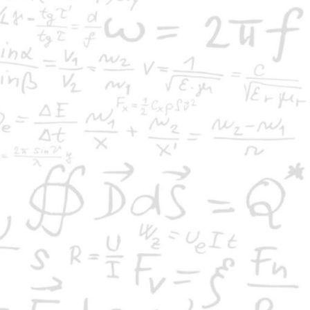
Τα ίχνη του ποδήλατου
να ωραίο μαθηματικό παζλ, που ο καθένας
μπορεί να καταλάβει, είναι να καθοριστεί η
ατεύθυνση ενός ποδηλάτου όταν μπορούμε
να...
Ελληνική Μαθηματική Εταιρεία
Παράρτημα Ν. Ημαθίας