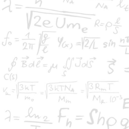
προηγούμενα διακριθεί στον 10ο Μαθητικό Διαγωνισμό στα Μαθηματι
πραγματοποιήθηκε στο πλαίσιο του περιοδικού «Ο Μικρός Ευκλείδης» πο
Υπουργείου Παιδείας στις 4 Μαρτίου 2016.
Ο Ημαθιώτικος Μαθηματικός Διαγωνισμός συνδιοργανώθηκε από το Π
Πρωτοβάθμιας Εκπαίδευσης Ημαθίας σε τρία εξεταστικά κέντρα σε Β
Ευχαριστούμε τους εθελοντές εκπαιδευτικούς που στήριξαν τον διαγω
Θεμάτων, τους προέδρους των Εξεταστικών Κέντρων, τη Διευθύντρια 
Αρίστη, και τους διευθυντές του 1ου Δημ. Σχολείου Νάουσας κ. Αθανά
Στάθη Γεωργιάδη για την φιλοξενία του διαγωνισμού στα σχολεία τ
ΕΜΕ στον διαγωνισμό πήραν μέρος και μαθητές από την Πιερία.
Συγχαίρουμε όλους τους συμμετέχοντες μαθητές και ιδιαίτερα τους 10
πέτυχαν την αρτιότερη επίλυση των θεμάτων του Διαγωνισμού.
Καλούμε όλους τους μαθητές να συνεχίσουν τις προσπάθειές τους κα
ξεκίνησαν. Η Μαθηματική Εταιρεία είναι δίπλα τους με τις εκδόσεις τ
Ευκλείδης Α΄ για το γυμνάσιο), με μαθήματα προετοιμασίας για τους
πραγματοποιούμε σε Βέροια, Νάουσα και Αλεξάνδρεια και με
το 10ο 
διεξαχθεί από
31 Ιουλίου
έως
6 Αυγούστου
2016
στον Άγιο Νικόλαο 