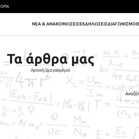
ΤΟΡΊΑ
ΝΈΑ & ΑΝΑΚΟΙΝΏΣΕΙΣ
ΕΚΔΗΛΏΣΕΙΣ
ΔΙΑΓΩΝΙΣΜΟΊ
Τα άρθρα μας
Αρχική
Διαγωνισμοί
ΑΝΑΖΉ
ΚΟΙΝΏΣΕΙΣ
υ Ημαθιώτικου Μαθητικού
ι Μαθηματικά» 2016
Ενεργό 02/06/2016
ιαγωνισμός στα Μαθηματικά «Παιχνίδι και
 πήραν μέρος 266 μαθητές, οι οποίοι είχαν