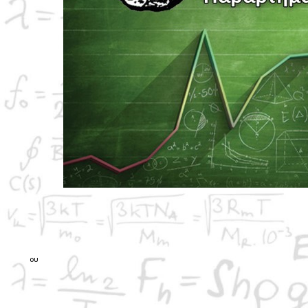
Δ Ε Λ Τ Ι Ο Τ Υ Π
Η Διοικούσα Επιτροπή του Παραρτήματος Ημαθίας της Ελληνικής Μαθ
του 16
Ημαθιώτικου Μαθηματικού Διαγωνισμού
«Κ. Καραθεοδωρ
ου
Σάββατο 18 Ιανουαρίου 2025.
Στο φετινό διαγωνισμό συμμετείχαν μαθητές από την Ημαθία, τον Έβρο