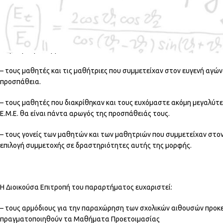
Οι διακριθέντες από την Ημαθία στους διαγωνισμούς «Υπατία» και «
για την οποία θα υπάρξει νεότερη ανακοίνωση.
Συγχαίρουμε θερμά:
– τους μαθητές και τις μαθήτριες που συμμετείχαν στον ευγενή αγών
προσπάθεια.
– τους μαθητές που διακρίθηκαν και τους ευχόμαστε ακόμη μεγαλύτε
Ε.Μ.Ε. θα είναι πάντα αρωγός της προσπάθειάς τους.
– τους γονείς των μαθητών και των μαθητριών που συμμετείχαν στον 
επιλογή συμμετοχής σε δραστηριότητες αυτής της μορφής.
Η Διοικούσα Επιτροπή του παραρτήματος ευχαριστεί:
– τους αρμόδιους για την παραχώρηση των σχολικών αιθουσών προκει
πραγματοποιηθούν τα Μαθήματα Προετοιμασίας