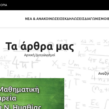
ΤΟΡΊΑ
ΝΈΑ & ΑΝΑΚΟΙΝΏΣΕΙΣ
ΕΚΔΗΛΏΣΕΙΣ
ΔΙΑΓΩΝΙΣΜΟΊ
Τα άρθρα μας
Αρχική
Διαγωνισμοί
ΑΝΑΖΉ
ΚΟΙΝΏΣΕΙΣ
ού Καραθεοδωρή 2025
μαθίας
Ενεργό 12/02/2025