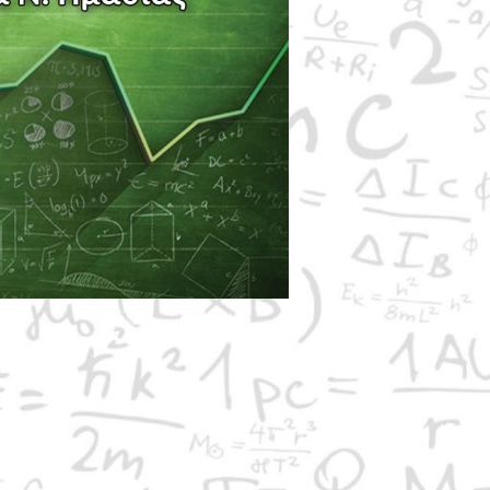
 Ο Υ
Ποι
ηματικής Εταιρείας ανακοινώνει τους επιτυχόντες
σε
ή»
για μαθητές της Α΄ Γυμνασίου, ο οποίος διεξήχθη το
, την Κοζάνη, την Πιερία και την Αττική.