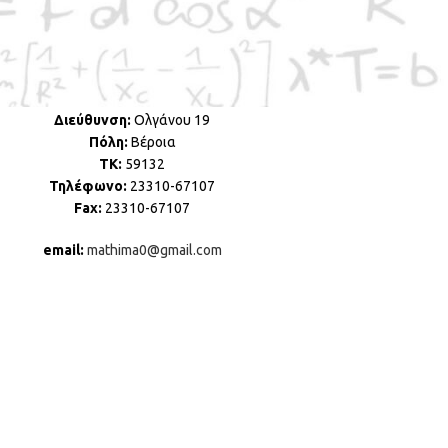
Ελληνική Μαθηματική Εταιρεία
Παράρτημα Ν. Ημαθίας
Διεύθυνση:
Ολγάνου 19
Πόλη:
Βέροια
ΤΚ:
59132
Τηλέφωνο:
23310-67107
Fax:
23310-67107
email:
mathima0@gmail.com