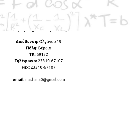
Ελληνική Μαθηματική Εταιρεία
Παράρτημα Ν. Ημαθίας
Διεύθυνση:
Ολγάνου 19
Πόλη:
Βέροια
ΤΚ:
59132
Τηλέφωνο:
23310-67107
Fax:
23310-67107
email:
mathima0@gmail.com