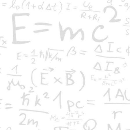
ο στέφθηκε από απόλυτη επιτυχία σε όλους τους
ης, η Αντιπεριφέρεια Ημαθίας της Περιφέρειας
ΓΕΣ ΜΕΛΑΘΡΟΝ, Βέροια
 Μαθηματικής Εκπαίδευσης
η δικτυακή εποχή.
νικής Δημοκρατίας.
 και απηύθυναν χαιρετισμό επίσημοι της Ημαθίας και
Έν
MASSEE κ. Γρηγόρης Μακρίδης.
μακ
η Κυριακόπουλου για την πολύχρονη και πολλαπλή