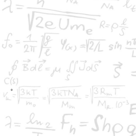
Με τη συνεργασία της Κεντρικής Οργανωτικής Επιτροπής το Συνέδρι
τομείς.
Συνδιοργανωτές του Συνεδρίου ήταν: το Υπουργείο Μακεδονίας-Θράκ
Κεντρικής Μακεδονίας και ο Δήμος Βέροιας.
Χώρος διεξαγωγής: ξενοδοχείο ΑΙ
Θέμα: Προκλήσεις και Προοπτικές της
και Έρευνας στη διεθνοποιημέν
Ιστοσελίδα:
31synedrio.emeimathias.gr
Το 31
Συνέδριο τέθηκε υπό την αιγίδα της ΑΕ του Προέδρου της Ελλη
ο
Την τελετή έναρξης παρακολούθησαν πολλοί σύνεδροι. Παραβρέθηκαν
ο Πρόεδρος της Κυπριακής Μαθηματικής Εταιρείας και Πρόεδρος της 
Στη συνέχεια πραγματοποιήθηκε βράβευση του μαθηματικού κ. Αντών
προσφορά του στη μαθηματική παιδεία.