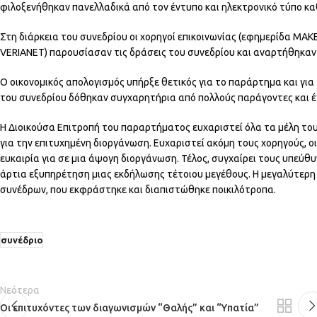
φιλοξενήθηκαν πανελλαδικά από τον έντυπο και ηλεκτρονικό τύπο κα
Στη διάρκεια του συνεδρίου οι χορηγοί επικοινωνίας (εφημερίδα ΜΑΚ
VERIANET) παρουσίασαν τις δράσεις του συνεδρίου και αναρτήθηκαν 
Ο οικονομικός απολογισμός υπήρξε θετικός για το παράρτημα και για 
του συνεδρίου δόθηκαν συγχαρητήρια από πολλούς παράγοντες και έ
Η Διοικούσα Επιτροπή του παραρτήματος ευχαριστεί όλα τα μέλη το
για την επιτυχημένη διοργάνωση. Ευχαριστεί ακόμη τους χορηγούς, ο
ευκαιρία για σε μια άψογη διοργάνωση. Τέλος, συγχαίρει τους υπεύ
άρτια εξυπηρέτηση μιας εκδήλωσης τέτοιου μεγέθους. Η μεγαλύτερη 
συνέδρων, που εκφράστηκε και διαπιστώθηκε ποικιλότροπα.
συνέδριο
Νεότερα
Οι επιτυχόντες των διαγωνισμών “Θαλής” και “Υπατία”