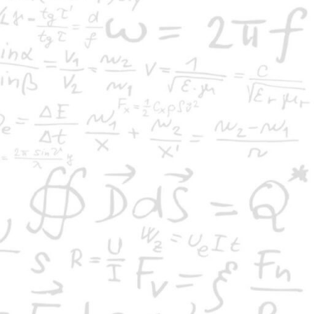
Η καμήλα και οι μπανάνες
ας μανάβης θέλει να μεταφέρει στο παζάρι
3000 μπανάνες, η οποία βρίσκεται 1000 Km
ριά. Το μόνο μεταφορικό μέσο που έχει είναι
μια καμήλα λίγο απαιτητική...