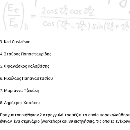
Τις οκτώ (8) κεντρικές ομιλίες πραγματοποίησαν οι επίσημοι προσκε
1. Ferdinando Arzarello
2. Jean Dhombres
3. Karl Gustafson
4. Σταύρος Παπασταυρίδης
5. Φραγκίσκος Καλαβάσης
6. Νικόλαος Παπαναστασίου
7. Μαριάννα Τζεκάκη
8. Δημήτρης Χασάπης
Πραγματοποιήθηκαν 2 στρογγυλά τραπέζια τα οποία παρακολούθησε 
έγιναν ένα σεμινάριο (workshop) και 89 εισηγήσεις, τις οποίες ενέκρι