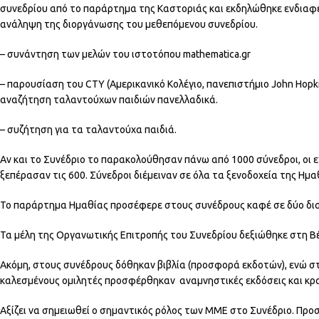
συνεδρίου από το παράρτημα της Καστοριάς και εκδηλώθηκε ενδιαφ
ανάληψη της διοργάνωσης του μεθεπόμενου συνεδρίου.
– συνάντηση των μελών του ιστοτόπου mathematica.gr
– παρουσίαση του CTY (Αμερικανικό Κολέγιο, πανεπιστήμιο John Hopki
αναζήτηση ταλαντούχων παιδιών πανελλαδικά.
– συζήτηση για τα ταλαντούχα παιδιά.
Αν και το Συνέδριο το παρακολούθησαν πάνω από 1000 σύνεδροι, οι
ξεπέρασαν τις 600. Σύνεδροι διέμειναν σε όλα τα ξενοδοχεία της Ημα
Το παράρτημα Ημαθίας προσέφερε στους συνέδρους καφέ σε δύο δι
Τα μέλη της Οργανωτικής Επιτροπής του Συνεδρίου δεξιώθηκε στη Βέ
Ακόμη, στους συνέδρους δόθηκαν βιβλία (προσφορά εκδοτών), ενώ σ
καλεσμένους ομιλητές προσφέρθηκαν αναμνηστικές εκδόσεις και κρα
Αξίζει να σημειωθεί ο σημαντικός ρόλος των ΜΜΕ στο Συνέδριο. Προ