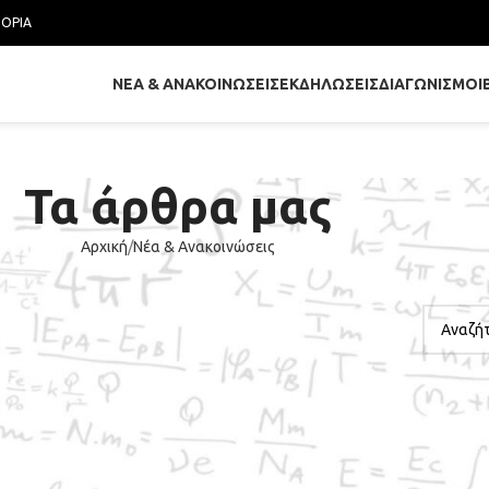
ΤΟΡΊΑ
ΝΈΑ & ΑΝΑΚΟΙΝΏΣΕΙΣ
ΕΚΔΗΛΏΣΕΙΣ
ΔΙΑΓΩΝΙΣΜΟΊ
Τα άρθρα μας
Αρχική
Νέα & Ανακοινώσεις
ΑΝΑΖΉ
ΕΙΣ
 Μαθηματικής Παιδείας
Ενεργό 20/11/2014
οια το διάστημα 7-9 Νοεμβρίου 2014 με ευθύνη του