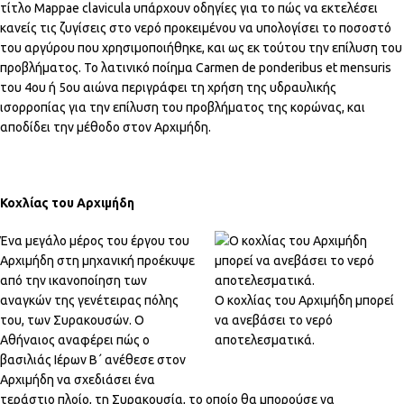
τίτλο Mappae clavicula υπάρχουν οδηγίες για το πώς να εκτελέσει
κανείς τις ζυγίσεις στο νερό προκειμένου να υπολογίσει το ποσοστό
του αργύρου που χρησιμοποιήθηκε, και ως εκ τούτου την επίλυση του
προβλήματος. Το λατινικό ποίημα Carmen de ponderibus et mensuris
του 4ου ή 5ου αιώνα περιγράφει τη χρήση της υδραυλικής
ισορροπίας για την επίλυση του προβλήματος της κορώνας, και
αποδίδει την μέθοδο στον Αρχιμήδη.
Κοχλίας του Αρχιμήδη
Ένα μεγάλο μέρος του έργου του
Αρχιμήδη στη μηχανική προέκυψε
από την ικανοποίηση των
αναγκών της γενέτειρας πόλης
Ο κοχλίας του Αρχιμήδη μπορεί
του, των Συρακουσών. Ο
να ανεβάσει το νερό
Αθήναιος αναφέρει πώς ο
αποτελεσματικά.
βασιλιάς Ιέρων Β΄ ανέθεσε στον
Αρχιμήδη να σχεδιάσει ένα
τεράστιο πλοίο, τη Συρακουσία, το οποίο θα μπορούσε να