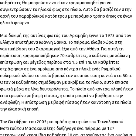
καθρέπτες θα μπορούσαν να είχαν χρησιμοποιηθεί για να
συγκεντρώσουν το ηλιακό φως στο πλοίο. Αυτό θα βασιζόταν στην
αρχή του παραβολικού κατόπτρου με παρόμοιο τρόπο όπως σε έναν
ηλιακό φούρνο.
Μια δοκιμή της ακτίνας φωτός του Αρχιμήδη έγινε το 1973 από τον
Έλληνα επιστήμονα Ιωάννη Σάκκα. Το πείραμα έλαβε χώρα στη
ναυτική βάση του Σκαραμαγκά έξω από την Αθήνα. Για αυτή τη
περίπτωση χρησιμοποιήθηκαν 70 καθρέπτες, ο καθένας με χάλκινη
επίστρωση και μέγεθος περίπου στα 1,5 επί 1m. Οι καθρέπτες
στράφηκαν σε ένα ομοίωμα από κόντρα πλακέ ενός Ρωμαϊκού
πολεμικού πλοίου το οποίο βρισκόταν σε απόσταση κοντά στα 50m.
Όταν οι καθρέπτες σημάδεψαν με ακρίβεια το πλοίο, αυτό έπιασε
φωτιά μέσα σε λίγα δευτερόλεπτα. Το πλοίο από κόντρα πλακέ ήταν
επιστρωμένο με βαφή πίσσας, η οποία μπορεί να βοήθησε στην
ανάφλεξη. Η επίστρωση με βαφή πίσσας ήταν κοινότοπη στα πλοία
την κλασσική εποχή.
Τον Οκτώβριο του 2005 μια ομάδα φοιτητών του Τεχνολογικού
Ινστιτούτου Μασαχουσέτης διεξήγαγε ένα πείραμα με 127
τετραγωνικά κεραμίδια καθρέπτη 30 cm, στοχεύοντας ένα ομοίωμα