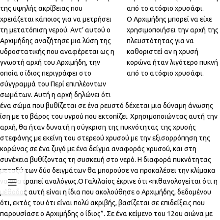
της υψηλής ακρίβειας που
χρειάζεται κάποιος για να μετρήσει
Ο Αρχιμήδης μπορεί να είχε
τη μετατόπιση νερού. Αντ’ αυτού ο
χρησιμοποιήσει την αρχή της
Αρχιμήδης αναζήτησε μια λύση της
πλευστότητας για να
υδροστατικής που αναφέρεται ως η
καθοριστεί αν η χρυσή
γνωστή αρχή του Αρχιμήδη, την
κορώνα ήταν λιγότερο πυκνή
οποία ο ίδιος περιγράφει στο
από το ατόφιο χρυσάφι.
σύγγραμμά του Περί επιπλέοντων
σωμάτων. Αυτή η αρχή δηλώνει ότι
ένα σώμα που βυθίζεται σε ένα ρευστό δέχεται μια δύναμη άνωσης
ίση με το βάρος του υγρού που εκτοπίζει. Χρησιμοποιώντας αυτή την
αρχή, θα ήταν δυνατή η σύγκριση της πυκνότητας της χρυσής
στεφάνης με εκείνη του στερεού χρυσού με την εξισορρόπηση της
κορώνας σε ένα ζυγό με ένα δείγμα αναφοράς χρυσού, και στη
συνέχεια βυθίζοντας τη συσκευή στο νερό. Η διαφορά πυκνότητας
μεταξύ των δύο δειγμάτων θα μπορούσε να προκαλέσει την κλίμακα
να ανατραπεί αναλόγως.Ο Γαλιλαίος έκρινε ότι «πιθανολογείται ότι η
μέθοδος αυτή είναι η ίδια που ακολούθησε ο Αρχιμήδης, δεδομένου
ότι, εκτός του ότι είναι πολύ ακριβής, βασίζεται σε επιδείξεις που
παρουσίασε ο Αρχιμήδης ο ίδιος”. Σε ένα κείμενο του 12ου αιώνα με