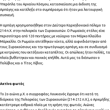
Υπερόπλα του Αρχαίου Κόσμου, κατασκεύασε μια έκδοση της
Αρπάγης και κατέληξε στο συμπέρασμα ότι ήταν μια λειτουργική
συσκευή.
Η αρπάγη χρησιμοποιήθηκε στον Δεύτερο Καρχηδονιακό πόλεμο το
214 π.Χ. στην πολιορκία των Συρακουσών. Ο Ρωμαϊκός στόλος είχε
περισσότερα από 120 πεντήρεις με ναύαρχο τον Μάρκο Κλαύδιο
Μάρκελλο. Οι Ρωμαίοι επιτέθηκαν νύχτα, αλλά αιφνιδιάστηκαν από
τους Συρακούσιους και την πρωτόγνωρη αρπάγη, και σε συνδυασμό
με κοτρώνες που εκτόξευαν καταπέλτες. Οι απώλειες ήταν πολλές, τα
πλοία βυθίστηκαν και πανικός επήλθε. Αυτά μας τα διέσωσαν ο
Πολύβιος και ο Τίτος Λίβιος.
Ακτίνα φωτός
Το 2ο αιώνα μ.Χ. ο συγγραφέας Λουκιανός έγραψε ότι κατά τη
διάρκεια της Πολιορκίας των Συρακουσών (214-212 π.Χ.), ο Αρχιμήδης
κατέστρεψε εχθρικά πλοία με τη χρήση της φωτιάς. Αιώνες