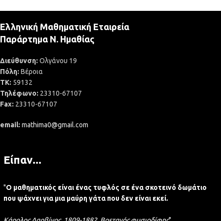
Ελληνική Μαθηματική Εταιρεία
Παράρτημα Ν. Ημαθίας
Διεύθυνση:
Ολγάνου 19
Πόλη:
Βέροια
ΤΚ:
59132
Τηλέφωνο:
23310-67107
Fax:
23310-67107
email:
mathima0@gmail.com
Είπαν...
"
Ο μαθηματικός είναι ένας τυφλός σε ένα σκοτεινό δωμάτιο
που ψάχνει για μια μαύρη γάτα που δεν είναι εκεί.
Κάρολος Δαρβίνος, 1809-1882, Βρετανός φυσιοδίφης
"