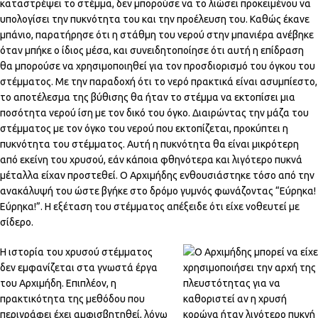
καταστρέψει το στέμμα, δεν μπορούσε να το λιώσει προκειμένου να
υπολογίσει την πυκνότητα του και την προέλευση του. Καθώς έκανε
μπάνιο, παρατήρησε ότι η στάθμη του νερού στην μπανιέρα ανέβηκε
όταν μπήκε ο ίδιος μέσα, και συνειδητοποίησε ότι αυτή η επίδραση
θα μπορούσε να χρησιμοποιηθεί για τον προσδιορισμό του όγκου του
στέμματος. Με την παραδοχή ότι το νερό πρακτικά είναι ασυμπίεστο,
το αποτέλεσμα της βύθισης θα ήταν το στέμμα να εκτοπίσει μια
ποσότητα νερού ίση με τον δικό του όγκο. Διαιρώντας την μάζα του
στέμματος με τον όγκο του νερού που εκτοπίζεται, προκύπτει η
πυκνότητα του στέμματος. Αυτή η πυκνότητα θα είναι μικρότερη
από εκείνη του χρυσού, εάν κάποια φθηνότερα και λιγότερο πυκνά
μέταλλα είχαν προστεθεί. Ο Αρχιμήδης ενθουσιάστηκε τόσο από την
ανακάλυψή του ώστε βγήκε στο δρόμο γυμνός φωνάζοντας “Εύρηκα!
Εύρηκα!”. Η εξέταση του στέμματος απέξειδε ότι είχε νοθευτεί με
σίδερο.
Η ιστορία του χρυσού στέμματος
δεν εμφανίζεται στα γνωστά έργα
του Αρχιμήδη. Επιπλέον, η
πρακτικότητα της μεθόδου που
περιγράφει έχει αμφισβητηθεί, λόγω