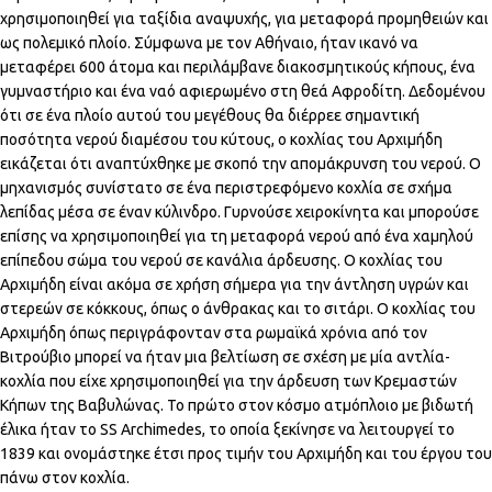
χρησιμοποιηθεί για ταξίδια αναψυχής, για μεταφορά προμηθειών και
ως πολεμικό πλοίο. Σύμφωνα με τον Αθήναιο, ήταν ικανό να
μεταφέρει 600 άτομα και περιλάμβανε διακοσμητικούς κήπους, ένα
γυμναστήριο και ένα ναό αφιερωμένο στη θεά Αφροδίτη. Δεδομένου
ότι σε ένα πλοίο αυτού του μεγέθους θα διέρρεε σημαντική
ποσότητα νερού διαμέσου του κύτους, ο κοχλίας του Αρχιμήδη
εικάζεται ότι αναπτύχθηκε με σκοπό την απομάκρυνση του νερού. Ο
μηχανισμός συνίστατο σε ένα περιστρεφόμενο κοχλία σε σχήμα
λεπίδας μέσα σε έναν κύλινδρο. Γυρνούσε χειροκίνητα και μπορούσε
επίσης να χρησιμοποιηθεί για τη μεταφορά νερού από ένα χαμηλού
επίπεδου σώμα του νερού σε κανάλια άρδευσης. Ο κοχλίας του
Αρχιμήδη είναι ακόμα σε χρήση σήμερα για την άντληση υγρών και
στερεών σε κόκκους, όπως ο άνθρακας και το σιτάρι. Ο κοχλίας του
Αρχιμήδη όπως περιγράφονταν στα ρωμαϊκά χρόνια από τον
Βιτρούβιο μπορεί να ήταν μια βελτίωση σε σχέση με μία αντλία-
κοχλία που είχε χρησιμοποιηθεί για την άρδευση των Κρεμαστών
Κήπων της Βαβυλώνας. Το πρώτο στον κόσμο ατμόπλοιο με βιδωτή
έλικα ήταν το SS Archimedes, το οποία ξεκίνησε να λειτουργεί το
1839 και ονομάστηκε έτσι προς τιμήν του Αρχιμήδη και του έργου του
πάνω στον κοχλία.