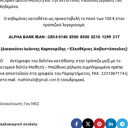
Ατομικό Δελτίο Μαθητή και την αντίστοιχη Υπεύθυνη Δήλωση του
Κηδεμόνα.
Ο κηδεμόνας καταθέτει ως προκαταβολή το ποσό των 100 € στον
τραπεζικό λογαριασμό:
ALPHA BANK IBAN : GR54 0140 8300 8300 0210 1299 217
(Δικαιούχοι Ιωάννης Καμπουρίδης – Ελευθέριος Ασβεστόπουλος)
Ö Αντίγραφο του δελτίου κατάθεσης στην τράπεζα μαζί με το
ατομικό δελτίο Μαθητή – Υπεύθυνη Δήλωση συμπληρωμένα πρέπει
να αποσταλούν στα γραφεία του Παραρτήματος. FAX : 2331067174 ή
στο mail:
mathima0@gmail.com
ή ταχυδρομικά.
Ανακοίνωση 7ου ΜΚΣ
καλοκαιρινό σχολείο