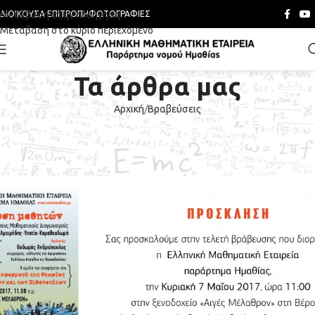
Μετάβαση στην πλοήγηση
ΔΙΟΙΚΟΎΣΑ ΕΠΙΤΡΟΠΉ
ΦΩΤΟΓΡΑΦΊΕΣ
Μετάβαση στο κύριο περιεχόμενο
Τα άρθρα μας
Αρχική
Βραβεύσεις
ΒΡΑΒΕΎΣΕΙΣ
,
ΝΈΑ & ΑΝΑΚΟΙΝΏΣΕΙΣ
ΠΡΟΣΚΛΗΣΗ
ΕΜΕ - Παράρτημα Ημαθίας
Ενεργό 02/05/2017