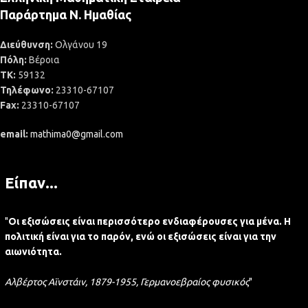
Παράρτημα Ν. Ημαθίας
Διεύθυνση:
Ολγάνου 19
Πόλη:
Βέροια
ΤΚ:
59132
Τηλέφωνο:
23310-67107
Fax:
23310-67107
email:
mathima0@gmail.com
Είπαν...
"
Οι εξισώσεις είναι περισσότερο ενδιαφέρουσες για μένα. Η
πολιτική είναι για το παρόν, ενώ οι εξισώσεις είναι για την
αιωνιότητα.
Αλβέρτος Αϊνστάιν, 1879-1955, Γερμανοεβραίος φυσικός
"