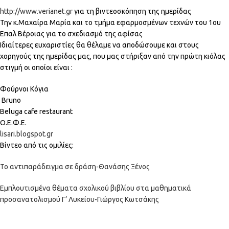
http://www.verianet.gr
για τη βιντεοσκόπηση της ημερίδας
Την κ.Μαχαίρα Μαρία και το τμήμα εφαρμοσμένων τεχνών του 1ου
Επαλ Βέροιας για το σχεδιασμό της αφίσας
Ιδιαίτερες ευχαριστίες θα θέλαμε να αποδώσουμε και στους
χορηγούς της ημερίδας μας, που μας στήριξαν από την πρώτη κιόλας
στιγμή οι οποίοι είναι :
Φούρνοι Κόγια
Bruno
Beluga cafe restaurant
Ο.Ε.Φ.Ε.
lisari.blogspot.gr
Βίντεο από τις ομιλίες:
Το αντιπαράδειγμα σε δράση-Θανάσης Ξένος
Εμπλουτισμένα θέματα σχολικού βιβλίου στα μαθηματικά
προσανατολισμού Γ’ Λυκείου-Γιώργος Κωτσάκης