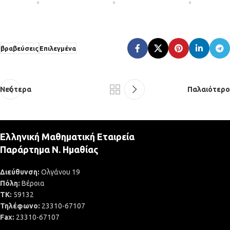
βραβεύσεις
Επιλεγμένα
Νεότερα
Παλαιότερο
Ελληνική Μαθηματική Εταιρεία
Παράρτημα Ν. Ημαθίας
Διεύθυνση:
Ολγάνου 19
Πόλη:
Βέροια
ΤΚ:
59132
Τηλέφωνο:
23310-67107
Fax:
23310-67107