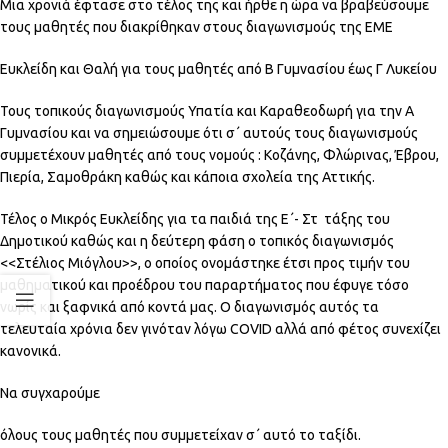
Μια χρονιά έφτασε στο τέλος της και ήρθε η ώρα να βραβεύσουμε
τους μαθητές που διακρίθηκαν στους διαγωνισμούς της ΕΜΕ
Ευκλείδη και Θαλή για τους μαθητές από Β Γυμνασίου έως Γ Λυκείου
Τους τοπικούς διαγωνισμούς Υπατία και Καραθεοδωρή για την Α
Γυμνασίου και να σημειώσουμε ότι σ΄ αυτούς τους διαγωνισμούς
συμμετέχουν μαθητές από τους νομούς : Κοζάνης, Φλώρινας, Έβρου,
Πιερία, Σαμοθράκη καθώς και κάποια σχολεία της Αττικής.
Τέλος ο Μικρός Ευκλείδης για τα παιδιά της Ε΄- Στ τάξης του
Δημοτικού καθώς και η δεύτερη φάση ο τοπικός διαγωνισμός
<<Στέλιος Μιόγλου>>, ο οποίος ονομάστηκε έτσι προς τιμήν του
μαθηματικού και προέδρου του παραρτήματος που έφυγε τόσο
νωρίς και ξαφνικά από κοντά μας. Ο διαγωνισμός αυτός τα
τελευταία χρόνια δεν γινόταν λόγω COVID αλλά από φέτος συνεχίζει
κανονικά.
Να συγχαρούμε
όλους τους μαθητές που συμμετείχαν σ΄ αυτό το ταξίδι.