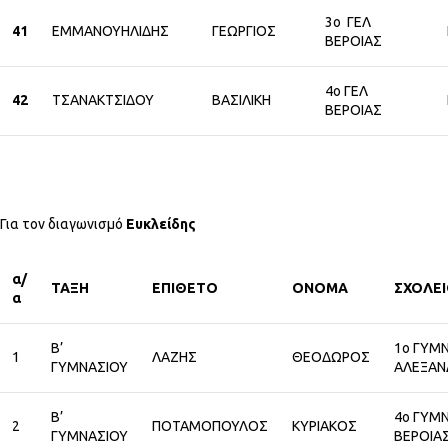
3ο ΓΕΛ
41
ΕΜΜΑΝΟΥΗΛΙΔΗΣ
ΓΕΩΡΓΙΟΣ
ΒΕΡΟΙΑΣ
4ο ΓΕΛ
42
ΤΣΑΝΑΚΤΣΙΔΟΥ
ΒΑΣΙΛΙΚΗ
ΒΕΡΟΙΑΣ
Για τον διαγωνισμό
Ευκλείδης
α/
ΤΑΞΗ
ΕΠΙΘΕΤΟ
ΟΝΟΜΑ
ΣΧΟΛΕ
α
Β’
1ο ΓΥΜ
1
ΛΑΖΗΣ
ΘΕΟΔΩΡΟΣ
ΓΥΜΝΑΣΙΟΥ
ΑΛΕΞΑΝ
Β’
4ο ΓΥΜ
2
ΠΟΤΑΜΟΠΟΥΛΟΣ
ΚΥΡΙΑΚΟΣ
ΓΥΜΝΑΣΙΟΥ
ΒΕΡΟΙΑ