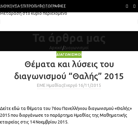
Μετάβαση στην πλοήγηση
ΔΙΟΙΚΟΎΣΑ ΕΠΙΤΡΟΠΉ
ΦΩΤΟΓΡΑΦΊΕΣ
Μετάβαση στο κύριο περιεχόμενο
Τα άρθρα μας
Αρχική
Διαγωνισμοί
ΔΙΑΓΩΝΙΣΜΟΊ
Θέματα και λύσεις του
διαγωνισμού “Θαλής” 2015
ΕΜΕ Ημαθίας
Ενεργό 16/11/2015
Δείτε εδώ τα θέματα του 76ου Πανελλήνιου διαγωνισμού «Θαλής»
2015 που διοργάνωσε το παράρτημα Ημαθίας της Μαθηματικής
εταιρείας στις 14 Νοεμβρίου 2015.