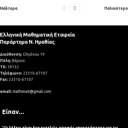
Νεότερα
Παλαιότερο
Ελληνική Μαθηματική Εταιρεία
Παράρτημα Ν. Ημαθίας
Διεύθυνση:
Ολγάνου 19
Πόλη:
Βέροια
ΤΚ:
59132
Τηλέφωνο:
23310-67107
Fax:
23310-67107
email:
mathima0@gmail.com
Είπαν...
"
Οι λέξεις είναι ένα εντελώς ασαφές υποκατάστατο για τις