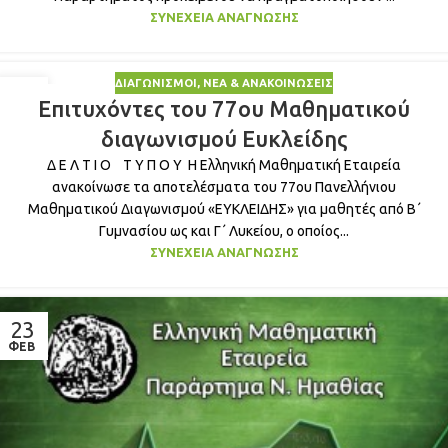
ΣΥΝΈΧΕΙΑ ΑΝΆΓΝΩΣΗΣ
ΔΙΑΓΩΝΙΣΜΟΊ
,
ΝΈΑ & ΑΝΑΚΟΙΝΏΣΕΙΣ
23
Επιτυχόντες του 77ου Μαθηματικού
ΦΕΒ
διαγωνισμού Ευκλείδης
Δ Ε Λ Τ Ι Ο Τ Υ Π Ο Υ Η Ελληνική Μαθηματική Εταιρεία
ανακοίνωσε τα αποτελέσματα του 77ου Πανελλήνιου
Μαθηματικού Διαγωνισμού «ΕΥΚΛΕΙΔΗΣ» για μαθητές από Β΄
Γυμνασίου ως και Γ΄ Λυκείου, ο οποίος...
ΣΥΝΈΧΕΙΑ ΑΝΆΓΝΩΣΗΣ
23
ΦΕΒ