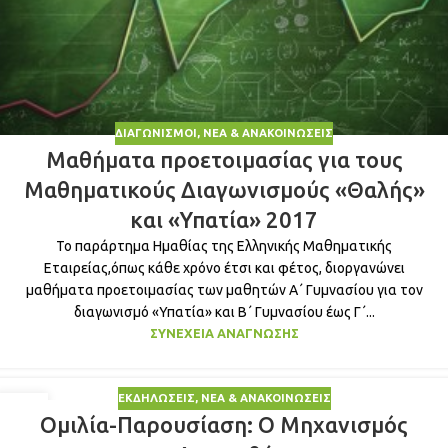
ΔΙΑΓΩΝΙΣΜΟΊ
,
ΝΈΑ & ΑΝΑΚΟΙΝΏΣΕΙΣ
Μαθήματα προετοιμασίας για τους
Μαθηματικούς Διαγωνισμούς «Θαλής»
και «Υπατία» 2017
Το παράρτημα Ημαθίας της Ελληνικής Μαθηματικής
Εταιρείας,όπως κάθε χρόνο έτσι και φέτος, διοργανώνει
μαθήματα προετοιμασίας των μαθητών Α΄ Γυμνασίου για τον
διαγωνισμό «Υπατία» και Β΄ Γυμνασίου έως Γ΄...
ΣΥΝΈΧΕΙΑ ΑΝΆΓΝΩΣΗΣ
ΕΚΔΗΛΏΣΕΙΣ
,
ΝΈΑ & ΑΝΑΚΟΙΝΏΣΕΙΣ
03
Ομιλία-Παρουσίαση: Ο Μηχανισμός
ΟΚΤ