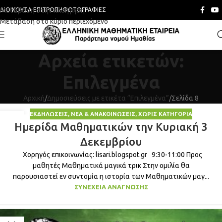
Μετάβαση στην πλοήγηση
ΔΙΟΙΚΟΎΣΑ ΕΠΙΤΡΟΠΉ
ΦΩΤΟΓΡΑΦΊΕΣ
Μετάβαση στο κύριο περιεχόμενο
Αρχεία ετικετών:
Επιλεγμένα
Αρχική
Δημοσιεύσεις με ετικέτα “Επιλεγμένα”
Σελίδα 8
ΕΚΔΗΛΏΣΕΙΣ
,
ΝΈΑ & ΑΝΑΚΟΙΝΏΣΕΙΣ
,
ΧΩΡΊΣ ΚΑΤΗΓΟΡΊΑ
21
Ημερίδα Μαθηματικών την Κυριακή 3
ΝΟΈ
Δεκεμβρίου
Χορηγός επικοινωνίας: lisari.blogspot.gr 9:30-11:00 Προς
μαθητές Μαθηματικά μαγικά τρικ Στην ομιλία θα
παρουσιαστεί εν συντομία η ιστορία των Μαθηματικών μαγ...
ΣΥΝΈΧΕΙΑ ΑΝΆΓΝΩΣΗΣ