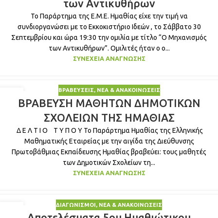
των Αντικυθήρων
Το Παράρτημα της Ε.Μ.Ε. Ημαθίας είχε την τιμή να
συνδιοργανώσει με το Εκκοκιστήριο Ιδεών , το Σάββατο 30
Σεπτεμβρίου και ώρα 19:30 την ομιλία με τίτλο “Ο Μηχανισμός
των Αντικυθήρων”. Ομιλιτές ήταν ο ο...
ΣΥΝΈΧΕΙΑ ΑΝΆΓΝΩΣΗΣ
ΒΡΑΒΕΎΣΕΙΣ
,
ΝΈΑ & ΑΝΑΚΟΙΝΏΣΕΙΣ
01
ΒΡΑΒΕΥΣΗ ΜΑΘΗΤΩΝ ΔΗΜΟΤΙΚΩΝ
ΙΟΎΝ
ΣΧΟΛΕΙΩΝ ΤΗΣ ΗΜΑΘΙΑΣ
Δ Ε Λ Τ Ι Ο Τ Υ Π Ο Υ Το Παράρτημα Ημαθίας της Ελληνικής
Μαθηματικής Εταιρείας με την αιγίδα της Διεύθυνσης
Πρωτοβάθμιας Εκπαίδευσης Ημαθίας βραβεύει: τους μαθητές
των Δημοτικών Σχολείων τη...
ΣΥΝΈΧΕΙΑ ΑΝΆΓΝΩΣΗΣ
ΔΙΑΓΩΝΙΣΜΟΊ
,
ΝΈΑ & ΑΝΑΚΟΙΝΏΣΕΙΣ
01
Αποτελέσματα 5ου Ημαθιώτικου