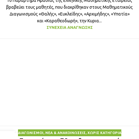
Το Παράρτημα Ημαθίας της Ελληνικής Μαθηματικής Εταιρείας
βραβεύει τους μαθητές, που διακρίθηκαν στους Μαθηματικούς
Διαγωνισμούς «Θαλής», «Ευκλείδης», «Αρχιμήδης», «Υπατία»
και «Καραθεοδωρή», την Κυρια...
ΣΥΝΈΧΕΙΑ ΑΝΆΓΝΩΣΗΣ
ΔΙΑΓΩΝΙΣΜΟΊ
,
ΝΈΑ & ΑΝΑΚΟΙΝΏΣΕΙΣ
,
ΧΩΡΊΣ ΚΑΤΗΓΟΡΊΑ
25