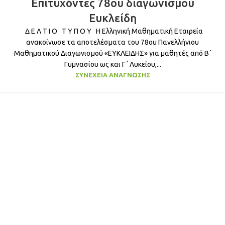
Επιτυχόντες 78ου διαγωνισμού
ΦΕΒ
Ευκλείδη
Δ Ε Λ Τ Ι Ο Τ Υ Π Ο Υ Η Ελληνική Μαθηματική Εταιρεία
ανακοίνωσε τα αποτελέσματα του 78ου Πανελλήνιου
Μαθηματικού Διαγωνισμού «ΕΥΚΛΕΙΔΗΣ» για μαθητές από Β΄
Γυμνασίου ως και Γ΄ Λυκείου,...
ΣΥΝΈΧΕΙΑ ΑΝΆΓΝΩΣΗΣ