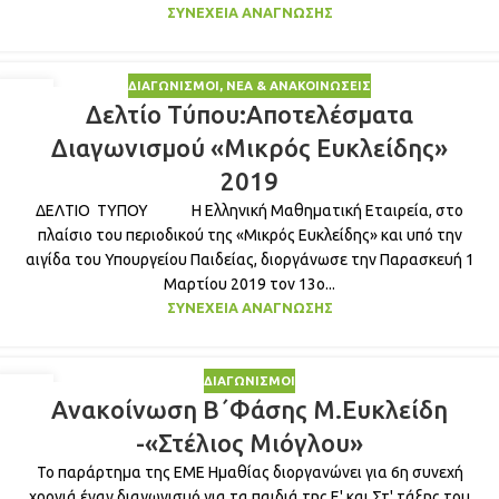
ΣΥΝΈΧΕΙΑ ΑΝΆΓΝΩΣΗΣ
ΔΙΑΓΩΝΙΣΜΟΊ
,
ΝΈΑ & ΑΝΑΚΟΙΝΏΣΕΙΣ
03
Δελτίο Τύπου:Αποτελέσματα
ΜΆΙ
Διαγωνισμού «Μικρός Ευκλείδης»
2019
ΔΕΛΤΙΟ ΤΥΠΟΥ Η Ελληνική Μαθηματική Εταιρεία, στο
πλαίσιο του περιοδικού της «Μικρός Ευκλείδης» και υπό την
αιγίδα του Υπουργείου Παιδείας, διοργάνωσε την Παρασκευή 1
Μαρτίου 2019 τον 13ο...
ΣΥΝΈΧΕΙΑ ΑΝΆΓΝΩΣΗΣ
ΔΙΑΓΩΝΙΣΜΟΊ
04
Ανακoίνωση Β΄Φάσης Μ.Ευκλείδη
ΜΆΙ
-«Στέλιος Μιόγλου»
Το παράρτημα της ΕΜΕ Ημαθίας διοργανώνει για 6η συνεχή
χρονιά έναν διαγωνισμό για τα παιδιά της Ε' και Στ' τάξης του