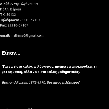
Διεύθυνση:
Ολγάνου 19
Πόλη:
Βέροια
ΤΚ:
59132
Τηλέφωνο:
23310-67107
Fax:
23310-67107
email:
mathima0@gmail.com
Είπαν...
"
Για να είσαι καλός φιλόσοφος, πρέπει να αποκηρύξεις τη
μεταφυσική, αλλά να είσαι καλός μαθηματικός.
Bertrand Russell, 1872-1970, Βρετανός φιλόσοφος
"