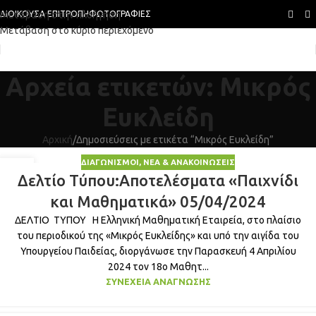
Μετάβαση στην πλοήγηση
ΔΙΟΙΚΟΎΣΑ ΕΠΙΤΡΟΠΉ
ΦΩΤΟΓΡΑΦΊΕΣ
Μετάβαση στο κύριο περιεχόμενο
Αρχεία ετικετών: Μικρός
Ευκλείδη
Αρχική
Δημοσιεύσεις με ετικέτα “Μικρός Ευκλείδη”
ΔΙΑΓΩΝΙΣΜΟΊ
,
ΝΈΑ & ΑΝΑΚΟΙΝΏΣΕΙΣ
10
Δελτίο Τύπου:Αποτελέσματα «Παιχνίδι
ΜΆΙ
και Μαθηματικά» 05/04/2024
ΔΕΛΤΙΟ ΤΥΠΟΥ Η Ελληνική Μαθηματική Εταιρεία, στο πλαίσιο
του περιοδικού της «Μικρός Ευκλείδης» και υπό την αιγίδα του
Υπουργείου Παιδείας, διοργάνωσε την Παρασκευή 4 Απριλίου
2024 τον 18ο Μαθητ...
ΣΥΝΈΧΕΙΑ ΑΝΆΓΝΩΣΗΣ