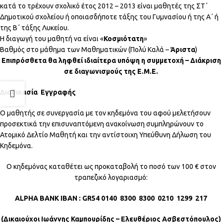
κατά το τρέχουν σχολικό έτος 2012 – 2013 είναι μαθητές της ΣΤ΄
Δημοτικού σχολείου ή οποιασδήποτε τάξης του Γυμνασίου ή της Α΄ ή
της Β΄ τάξης Λυκείου.
Η διαγωγή του μαθητή να είναι «
Κοσμιότατη
»
Βαθμός στο μάθημα των Μαθηματικών (Πολύ Καλά –
Άριστα
)
Επιπρόσθετα θα ληφθεί ιδιαίτερα υπόψη η συμμετοχή – Διάκριση
σε διαγωνισμούς της Ε.Μ.Ε.
Διαδικασία Εγγραφής
Ο μαθητής σε συνεργασία με τον κηδεμόνα του αφού μελετήσουν
προσεκτικά την επισυναπτόμενη ανακοίνωση συμπληρώνουν το
Ατομικό Δελτίο Μαθητή και την αντίστοιχη Υπεύθυνη Δήλωση του
Κηδεμόνα.
Ο κηδεμόνας καταθέτει ως προκαταβολή το ποσό των 100 € στον
τραπεζικό λογαριασμό:
ALPHA BANK IBAN : GR54 0140 8300 8300 0210 1299 217
(Δικαιούχοι Ιωάννης Καμπουρίδης – Ελευθέριος Ασβεστόπουλος)