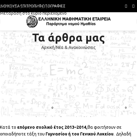
Μετάβαση στην πλοήγηση
ΔΙΟΙΚΟΎΣΑ ΕΠΙΤΡΟΠΉ
ΦΩΤΟΓΡΑΦΊΕΣ
Μετάβαση στο κύριο περιεχόμενο
Τα άρθρα μας
Αρχική
Νέα & Ανακοινώσεις
ΝΈΑ & ΑΝΑΚΟΙΝΏΣΕΙΣ
Το 7ο ΜΚΣ στον Άγιο Νικόλαο
Νάουσας
ΕΜΕ Ημαθίας
Ενεργό 17/06/2013
Δικαίωμα Εγγραφής στο 7
Μαθηματικό Καλοκαιρινό Σχολείο (7
ο
ο
Μ.Κ.Σ.) έχουν όσοι μαθητές πληρούν τις εξής προϋποθέσεις:
Κατά το
επόμενο σχολικό έτος 2013–2014,
θα φοιτήσουν σε
οποιαδήποτε τάξη του
Γυμνασίου ή του Γενικού Λυκείου
. Δηλαδή