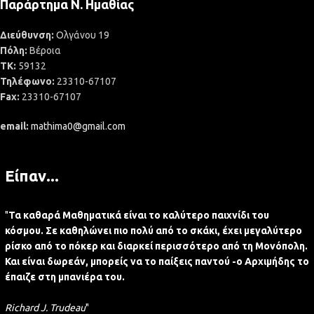
Παράρτημα Ν. Ημαθίας
Διεύθυνση:
Ολγάνου 19
Πόλη:
Βέροια
ΤΚ:
59132
Τηλέφωνο:
23310-67107
Fax:
23310-67107
email:
mathima0@gmail.com
Είπαν...
"
Τα καθαρά Μαθηματικά είναι το καλύτερο παιχνίδι του
κόσμου. Σε καθηλώνει πιο πολύ από το σκάκι, έχει μεγαλύτερο
ρίσκο από το πόκερ και διαρκεί περισσότερο από τη Μονόπολη.
Και είναι δωρεάν, μπορείς να το παίξεις παντού -ο Αρχιμήδης το
έπαιζε στη μπανιέρα του.
Richard J. Trudeau
"