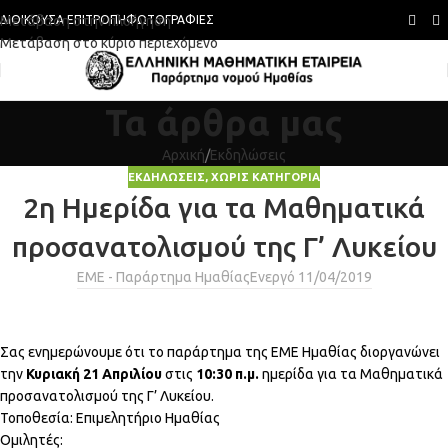
Μετάβαση στην πλοήγηση
ΔΙΟΙΚΟΎΣΑ ΕΠΙΤΡΟΠΉ
ΦΩΤΟΓΡΑΦΊΕΣ
Μετάβαση στο κύριο περιεχόμενο
Τα άρθρα μας
Αρχική
Εκδηλώσεις
ΕΚΔΗΛΏΣΕΙΣ
,
ΧΩΡΊΣ ΚΑΤΗΓΟΡΊΑ
2η Ημερίδα για τα Μαθηματικά
προσανατολισμού της Γ’ Λυκείου
ΕΜΕ - Παράρτημα Ημαθίας
Ενεργό 11/04/2019
Σας ενημερώνουμε ότι το παράρτημα της ΕΜΕ Ημαθίας διοργανώνει
την
Κυριακή 21 Απριλίου
στις
10:30 π.μ.
ημερίδα για τα Μαθηματικά
προσανατολισμού της Γ’ Λυκείου.
Τοποθεσία: Επιμελητήριο Ημαθίας
Ομιλητές: